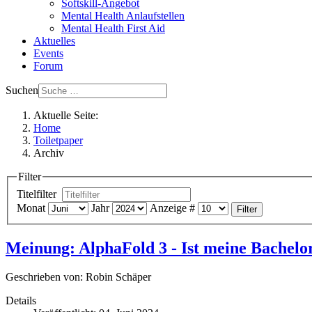
Softskill-Angebot
Mental Health Anlaufstellen
Mental Health First Aid
Aktuelles
Events
Forum
Suchen
Aktuelle Seite:
Home
Toiletpaper
Archiv
Filter
Titelfilter
Monat
Jahr
Anzeige #
Filter
Meinung: AlphaFold 3 - Ist meine Bachelo
Geschrieben von:
Robin Schäper
Details